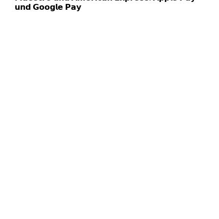
𝘂𝗻𝗱 𝗚𝗼𝗼𝗴𝗹𝗲 𝗣𝗮𝘆