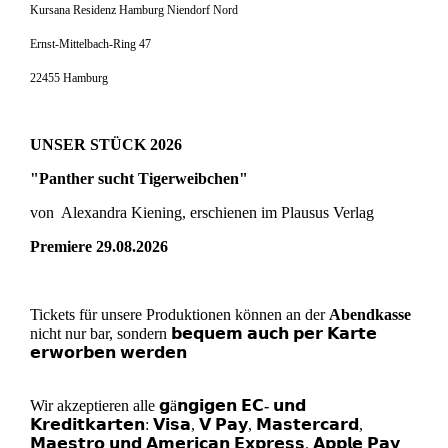
Kursana Residenz Hamburg Niendorf Nord
Ernst-Mittelbach-Ring 47
22455 Hamburg
UNSER STÜCK 2026
"Panther sucht Tigerweibchen"
von Alexandra Kiening, erschienen im Plausus Verlag
Premiere 29.08.2026
Tickets für unsere Produktionen können an der
Abendkasse
nicht nur bar, sondern
𝗯𝗲𝗾𝘂𝗲𝗺 𝗮𝘂𝗰𝗵 𝗽𝗲𝗿 𝗞𝗮𝗿𝘁𝗲
𝗲𝗿𝘄𝗼𝗿𝗯𝗲𝗻 𝘄𝗲𝗿𝗱𝗲𝗻
Wir akzeptieren alle 𝗴ä𝗻𝗴𝗶𝗴𝗲𝗻
𝗘𝗖- 𝘂𝗻𝗱
𝗞𝗿𝗲𝗱𝗶𝘁𝗸𝗮𝗿𝘁𝗲𝗻
: 𝗩𝗶𝘀𝗮, 𝗩 𝗣𝗮𝘆, 𝗠𝗮𝘀𝘁𝗲𝗿𝗰𝗮𝗿𝗱,
𝗠𝗮𝗲𝘀𝘁𝗿𝗼 𝘂𝗻𝗱 𝗔𝗺𝗲𝗿𝗶𝗰𝗮𝗻 𝗘𝘅𝗽𝗿𝗲𝘀𝘀. 𝗔𝗽𝗽𝗹𝗲 𝗣𝗮𝘆